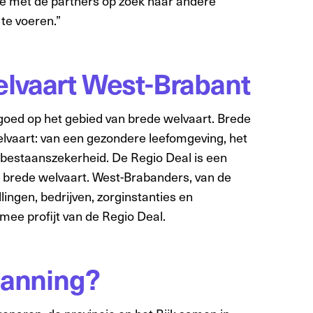
 met de partners op zoek naar andere
te voeren.”
elvaart West-Brabant
oed op het gebied van brede welvaart. Brede
lvaart: van een gezondere leefomgeving, het
 bestaanszekerheid. De Regio Deal is een
ie brede welvaart. West-Brabanders, van de
ngen, bedrijven, zorginstanties en
ee profijt van de Regio Deal.
planning?