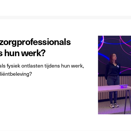
orgprofessionals
ns hun werk?
 fysiek ontlasten tijdens hun werk,
liëntbeleving?