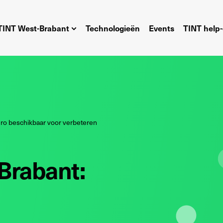
TINT West-Brabant
Technologieën
Events
TINT help-
uro beschikbaar voor verbeteren
Brabant: