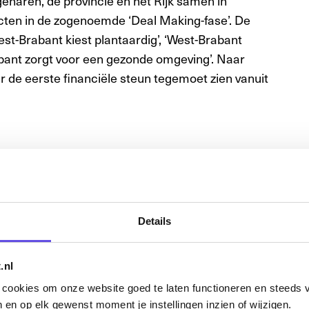
naren, de provincie en het Rijk samen in
cten in de zogenoemde ‘Deal Making-fase’. De
st-Brabant kiest plantaardig’, ‘West-Brabant
bant zorgt voor een gezonde omgeving’. Naar
r de eerste financiële steun tegemoet zien vanuit
s en projecten
r projectaanvragen die zich richten op onderzoek,
Details
 projecten in te zetten op bewustwording bij
ustwordingsacties rondom plantaardig en gezond
.nl
n cookies om onze website goed te laten functioneren en steeds v
 en op elk gewenst moment je instellingen inzien of wijzigen.