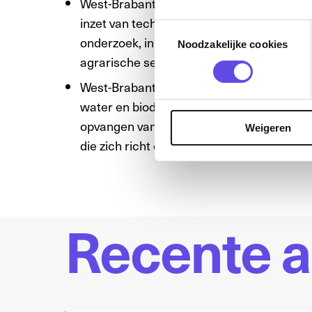
West-Brabant maakt plantaardig door het
inzet van technologie en innovatie. Proje
Toestemmingsselectie
onderzoek, innovatie en robotisering. Bij
Noodzakelijke cookies
agrarische sector.
West-Brabant is voor iedereen een gezo
water en biodiversiteit. Dit programma hee
opvangen van regenwater voor gebruik in 
Weigeren
die zich richt op het aanleggen van voeds
Recente a