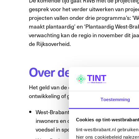
De komende tijd gaat RWB met de projecteige
gesprek voor het verder uitwerken van proje
projecten vallen onder drie programma’s: ‘We
maakt plantaardig’ en ‘Plantaardig West-Bra
verwachting kan de regio in november dit jaa
de Rijksoverheid.
Over de programma’
Het geld van de deal zet de regio dus in voo
ontwikkeling of groei voor de brede welvaart:
Toestemming
West-Brabant kiest plantaardig door in de
inwoners en organisaties. Denk aan bew
Cookies op tint-westbrabant
voedsel in sportkantines of buurthuizen.
tint-westbrabant.nl gebruike
hier ons cookiebeleid nalezen