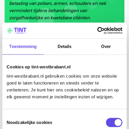
belasting van polsen, armen, schouders en nek
vermindert tijdens behandelingen van
zorgafhankelijke en kwetsbare cliënten.
TINT
6 juli 2026
Toestemming
Details
Over
Lees voor
Cookies op tint-westbrabant.nl
Deel dit artikel
tint-westbrabant.nl gebruiken cookies om onze website
goed te laten functioneren en steeds verder te
Een belangrijk uitgangspunt: het product moet veilig,
verbeteren. Je kunt hier ons cookiebeleid nalezen en op
hygiënisch en makkelijk mee te nemen zijn. Maar
elk gewenst moment je instellingen inzien of wijzigen.
minstens zo belangrijk is dat het vertrouwd en prettig
aanvoelt voor de gebruiker.
Toestemmingsselectie
Tijdens de Sprint Week gingen de studenten in gesprek
Noodzakelijke cookies
met experts uit de praktijk. Zo kregen zij meer inzicht in