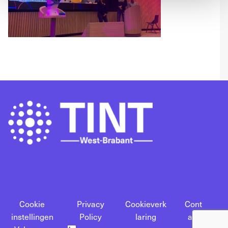
Cookie
Privacy
Cookieverk
Cont
instellingen
Policy
laring
act