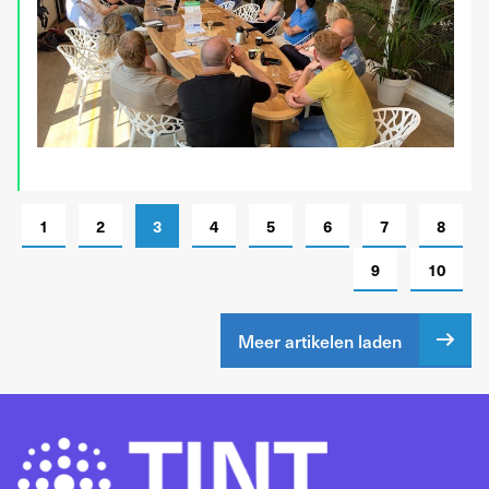
1
2
3
4
5
6
7
8
9
10
Meer artikelen laden