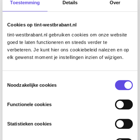
Toestemming
Details
Over
voorbeelden vanuit het onderwijs en bedrijfsleven. Met
thema’s zoals een leven lang ontwikkelen,
digitalisering, de skills gap. En bezoekers konden een
Cookies op tint-westbrabant.nl
bezoek brengen aan het festivalterrein, waar
verschillende innovaties te bekijken waren.
tint-westbrabant.nl gebruiken cookies om onze website
goed te laten functioneren en steeds verder te
Gedurende de dag werd op actuele thema’s ingegaan,
verbeteren. Je kunt hier ons cookiebeleid nalezen en op
zoals de bezuinigingen in het onderwijs. Er werden
elk gewenst moment je instellingen inzien of wijzigen.
zorgen geuit over wat dit gaat betekenen voor publiek-
private samenwerking. Daarom wordt aan het kabinet
Toestemmingsselectie
opgeroepen om te blijven investeren in innovatie voor
Noodzakelijke cookies
de lange termijn. Toch is opleiden niet alleen een taak
van het onderwijs. Ook mkb kan tijd, geld en energie
aan een leercultuur besteden werd genoemd.
Functionele cookies
Statistieken cookies
TINT West-Brabant en