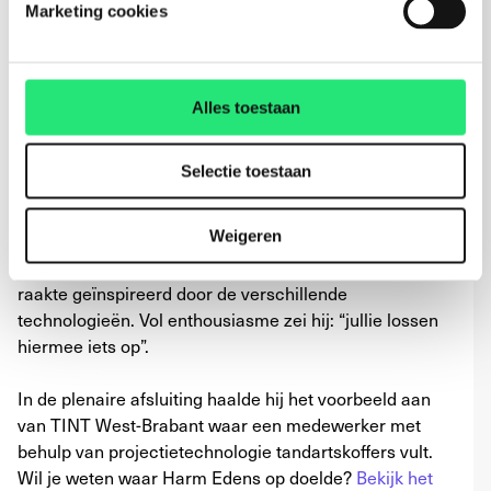
inclusieve technologieën
Marketing cookies
Verschillende personen van onderwijsinstellingen en
bedrijven kwamen bij onze stand langs om ervaringen
uit te wisselen en technologieën uit te proberen. De
Alles toestaan
exoskeletten werden aangetrokken, waardoor mensen
zelf de ondersteuning en voordelen die exoskeletten
Selectie toestaan
bieden konden ervaren. De VR brillen werden getest en
je zag bezoekers direct denken “Hoe kunnen wij dit
Weigeren
toepassen in onze organisatie?”. Ook de dagvoorzitter
Harm Edens bracht een bezoekje aan onze stand en
raakte geïnspireerd door de verschillende
technologieën. Vol enthousiasme zei hij: “jullie lossen
hiermee iets op”.
In de plenaire afsluiting haalde hij het voorbeeld aan
van TINT West-Brabant waar een medewerker met
behulp van projectietechnologie tandartskoffers vult.
Wil je weten waar Harm Edens op doelde?
Bekijk het