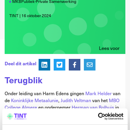
MKBPubliek-Private Samenwerking
TINT
16 oktober 2024
Lees voor
Deel dit artikel
Terugblik
Onder leiding van Harm Edens gingen
Mark Helder
van
de
Koninklijke Metaalunie
,
Judith Veltman
van het
MBO
College Almere
en ondernemer
Herman van Bolhuis
in
gesprek over een slagvaardig en innovatief mkb!
Geïnspireerd geraakt door de aftrap konden bezoekers
daarna verschillende sessies volgen met sprekende