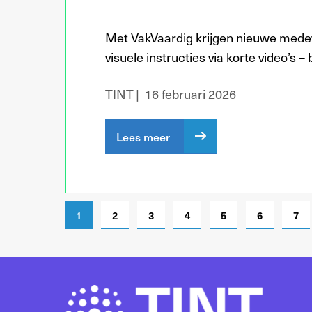
Met VakVaardig krijgen nieuwe medew
visuele instructies via korte video’s –
TINT
16 februari 2026
Lees meer
1
2
3
4
5
6
7