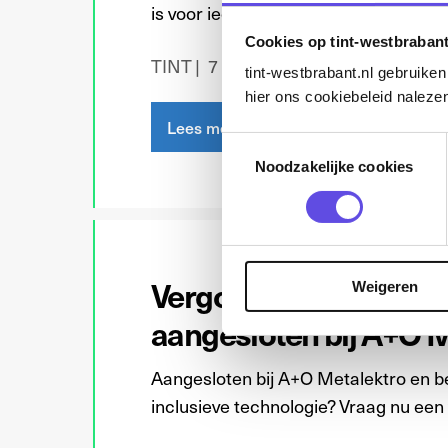
is voor iedereen?
Cookies op tint-westbrabant
TINT
7 mei 2026
tint-westbrabant.nl gebruike
hier ons cookiebeleid nalezen
Lees meer
Toestemmingsselectie
Noodzakelijke cookies
Vergoeding van €5000
Weigeren
aangesloten bij A+O M
Aangesloten bij A+O Metalektro en 
inclusieve technologie? Vraag nu een