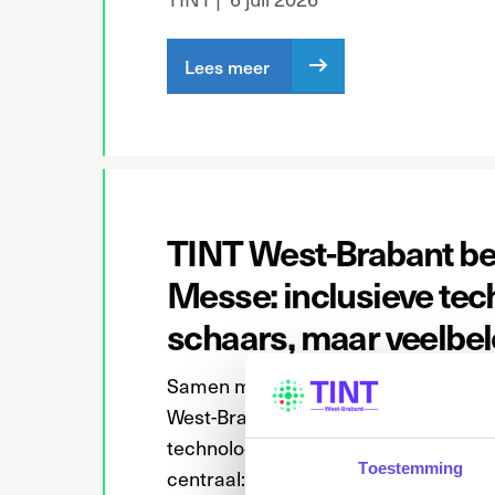
Lees meer
TINT West‑Brabant b
Messe: inclusieve tec
schaars, maar veelbe
Samen met het Platform Inclusieve T
West‑Brabant de Hannover Messe, ’s 
technologiebeurs. Tijdens deze werkt
Toestemming
centraal: kan technologie bijdragen 