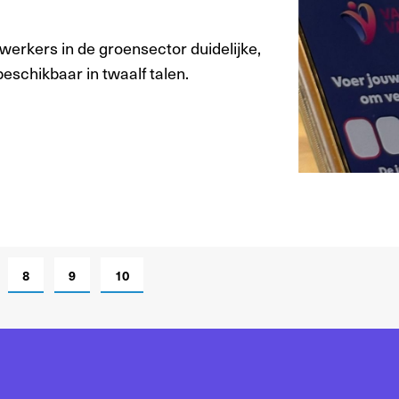
erkers in de groensector duidelijke,
 beschikbaar in twaalf talen.
8
9
10