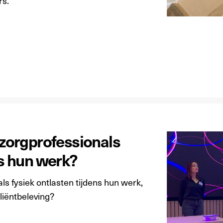
rs.
orgprofessionals
ns hun werk?
 fysiek ontlasten tijdens hun werk,
liëntbeleving?