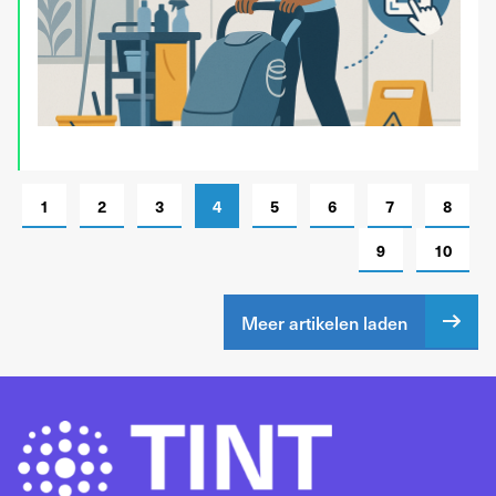
1
2
3
4
5
6
7
8
9
10
Meer artikelen laden