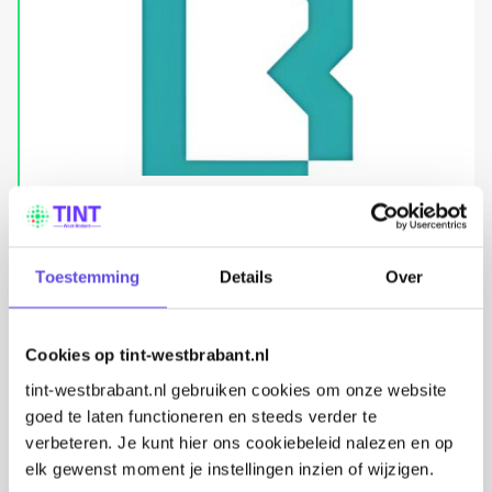
Toestemming
Details
Over
Terugkijken: Koffietijd over
inclusieve technologie
Cookies op tint-westbrabant.nl
Heb je de uitzending van Koffietijd van 20 mei
gemist? Hier vertelde Marleen over inclusieve
tint-westbrabant.nl gebruiken cookies om onze website
technologie, voorbeelden uit de praktijk en de Daan
goed te laten functioneren en steeds verder te
verbeteren. Je kunt hier ons cookiebeleid nalezen en op
de Korte subsidie.
elk gewenst moment je instellingen inzien of wijzigen.