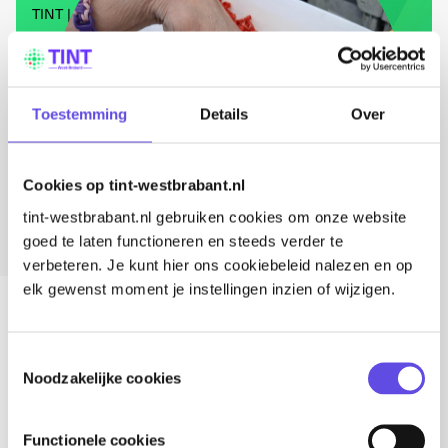
TINT
6 mei 2026
Toestemming
Details
Over
Cookies op tint-westbrabant.nl
tint-westbrabant.nl gebruiken cookies om onze website
goed te laten functioneren en steeds verder te
verbeteren. Je kunt hier ons cookiebeleid nalezen en op
elk gewenst moment je instellingen inzien of wijzigen.
Lees voor
Deel dit artikel
Toestemmingsselectie
Noodzakelijke cookies
Een duim-exoskelet is een passieve (dus niet-
elektrische) ondersteuning die de belasting op de duim
Functionele cookies