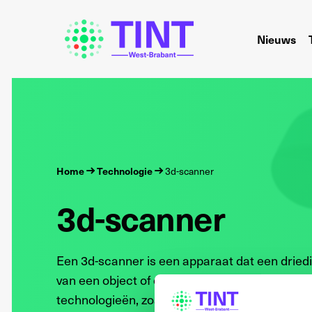
Nieuws
Home
Technologie
3d-scanner
3d-scanner
Een 3d-scanner is een apparaat dat een drie
van een object of omgeving. Dit kan met behul
technologieën, zoals laserscanning, fotogramm