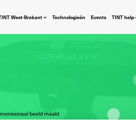
TINT West-Brabant
Technologieën
Events
TINT help-
dimensionaal beeld maakt
p van verschillende
etrie en structured light