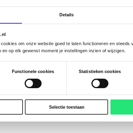
scans kunnen gebruikt
Details
.nl
n cookies om onze website goed te laten functioneren en steeds v
 en op elk gewenst moment je instellingen inzien of wijzigen.
Functionele cookies
Statistieken cookies
in gebruik heeft, heeft nog geen succesvolle
 naar driedimensionaal beeld zorgt telkens voor
Selectie toestaan
lingen in de gaten houden en zoeken naar
ls en we omarmen onze briljante mislukkingen!